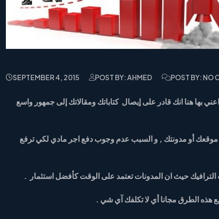
SEPTEMBER 4, 2015
POST BY: AHMED
POST BY: NO
ني بها هنا انك قادر على إيصال كتاباتك ومقالاتك إلى جمهور واسع
ى موقعك أو مدونتك , و السبب عدم وجوب دفع اجر مادي لكي ترفع
ب الترافيك حيث ان المدونات تعتمد على الوقت كأفضل استثمار .
هذه الطرق مجانا أي لا تكلفك آي شي .