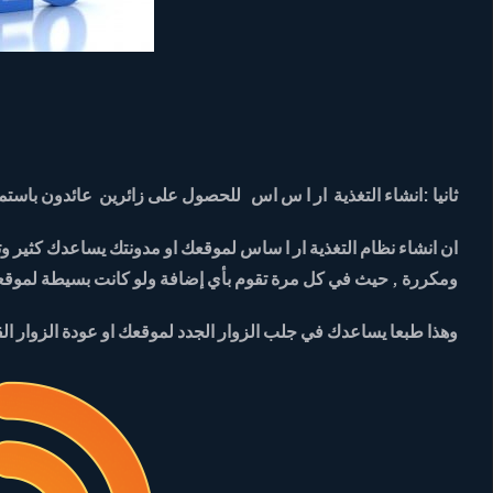
ثانيا :انشاء التغذية ار ا س اس للحصول على زائرين عائدون باست
ان انشاء نظام التغذية ار ا ساس لموقعك او مدونتك يساعدك كثير 
ومكررة , حيث في كل مرة تقوم بأي إضافة ولو كانت بسيطة لموقع
وهذا طبعا يساعدك في جلب الزوار الجدد لموقعك او عودة الزوار الق