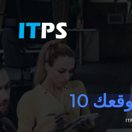
موقعك
IT